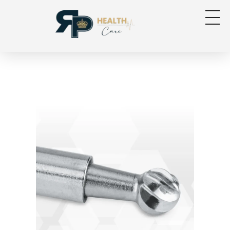
RP Health
Produtos para segmento OPME