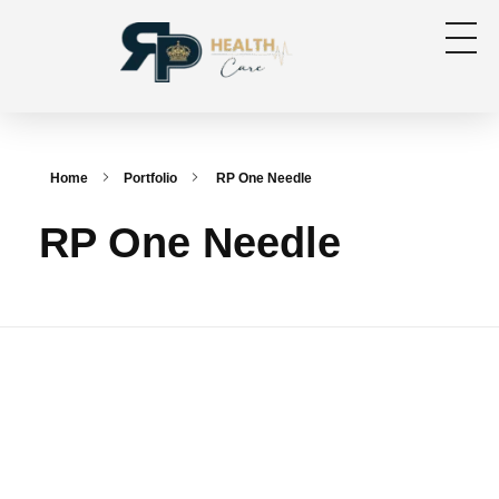
RP Health
Produtos para segmento OPME
Home
Portfolio
RP One Needle
RP One Needle