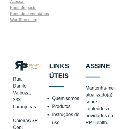
Acessar
Feed de posts
Feed de comentários
WordPress.org
LINKS
ASSINE
ÚTEIS
Rua
Danilo
Mantenha-me
Valbuza,
atualizado(a)
Quem somos
333 –
sobre
Produtos
Laranjeiras
conteúdos e
–
Instruções de
novidades da
Caieiras/SP
uso
RP Health.
Cep: